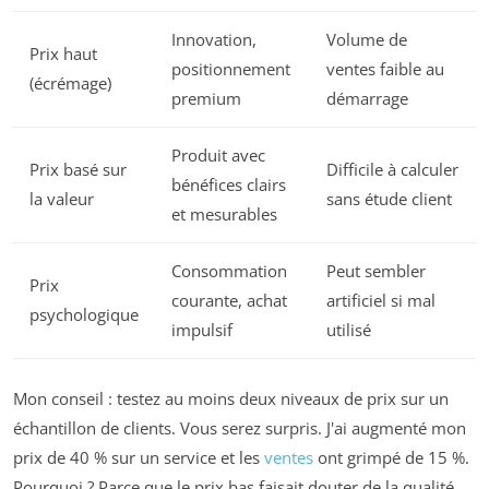
Innovation,
Volume de
Prix haut
positionnement
ventes faible au
(écrémage)
premium
démarrage
Produit avec
Prix basé sur
Difficile à calculer
bénéfices clairs
la valeur
sans étude client
et mesurables
Consommation
Peut sembler
Prix
courante, achat
artificiel si mal
psychologique
impulsif
utilisé
Mon conseil : testez au moins deux niveaux de prix sur un
échantillon de clients. Vous serez surpris. J'ai augmenté mon
prix de 40 % sur un service et les
ventes
ont grimpé de 15 %.
Pourquoi ? Parce que le prix bas faisait douter de la qualité.