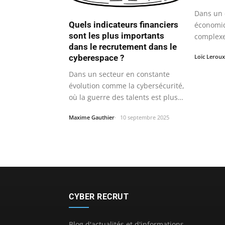
Dans un
Quels indicateurs financiers
économiq
sont les plus importants
complexe 
dans le recrutement dans le
capacité 
cyberespace ?
Loïc Leroux
Dans un secteur en constante
évolution comme la cybersécurité,
où la guerre des talents est plus…
Maxime Gauthier
10 septembre 2025
CYBER RECRUT
Blog d'actualités et d'informations