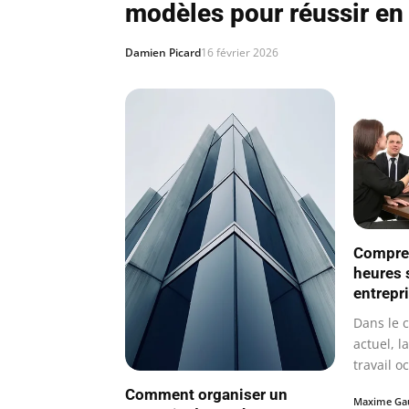
modèles pour réussir en
Damien Picard
16 février 2026
Compren
heures 
entrepr
Dans le 
actuel, l
travail o
pour…
Comment organiser un
Maxime Gau