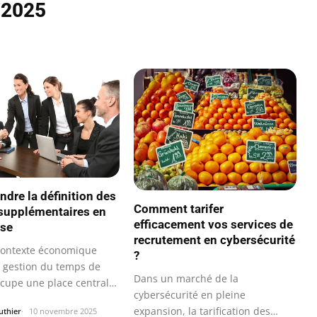
 2025
dre la définition des
Comment tarifer
supplémentaires en
efficacement vos services de
ise
recrutement en cybersécurité
contexte économique
?
a gestion du temps de
Dans un marché de la
ccupe une place centrale
cybersécurité en pleine
expansion, la tarification des
thier
10 novembre 2025