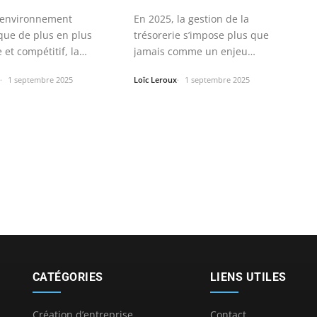
En 2025, la gestion de la
 environnement
trésorerie s’impose plus que
ue de plus en plus
jamais comme un enjeu
et compétitif, la
stratégique pour les…
à piloter…
Loïc Leroux
1 septembre 2025
1 septembre 2025
CATÉGORIES
LIENS UTILES
Création d’entreprise
Contact