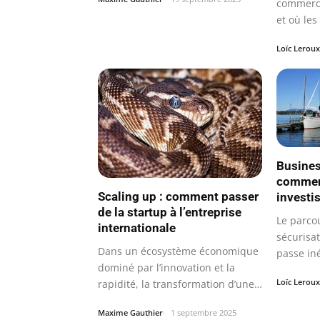
commerci
et où le
dispose
Loïc Leroux
Busines
comment
Scaling up : comment passer
investi
de la startup à l’entreprise
Le parco
internationale
sécurisa
Dans un écosystème économique
passe in
dominé par l’innovation et la
l’élabora
Loïc Leroux
rapidité, la transformation d’une…
Maxime Gauthier
1 septembre 2025