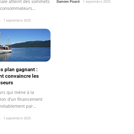
ale atteint des sommets
Damien Picard
1 septembre 2025
s consommateurs
nt…
1 septembre 2025
s plan gagnant :
 convaincre les
sseurs
urs qui mène à la
tion d’un financement
évitablement par
tion d’un…
1 septembre 2025