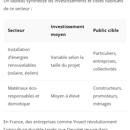
Un tableau synthétise les investissements et cibles habituels
de ce secteur :
Investissement
Secteur
Public cible
moyen
Installation
Particuliers,
d’énergies
Variable selon la
entreprises,
renouvelables
taille du projet
collectivités
(solaire, éolien)
Matériaux éco-
Constructeurs,
responsables et
Moyen à élevé
promoteurs,
domotique
ménages
En France, des entreprises comme Ynsect révolutionnent
l’agriculture durable tandis que Devialet œuvre dans