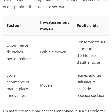
Selon un tableau comparatif des investissements nécessaires
et des publics cibles dans ce secteur :
Investissement
Secteur
Public cible
moyen
Consommateurs
E-commerce
soucieux
de niches
Faible à moyen
d’éthique et
personnalisées
d’authenticité
Social
Jeunes adultes,
commerce et
utilisateurs
Moyen
marketplace
actifs de
innovantes
réseaux sociaux
Un autre exemple parlant est ManoMano, qui a su exploiter