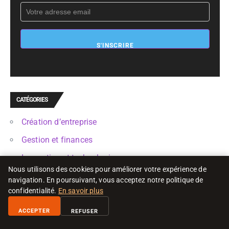
S'INSCRIRE
CATÉGORIES
Création d’entreprise
Gestion et finances
Innovation et technologie
Nous utilisons des cookies pour améliorer votre expérience de
Juridique et fiscalité
navigation. En poursuivant, vous acceptez notre politique de
confidentialité.
En savoir plus
Leadership et management
Marketing et communication
ACCEPTER
REFUSER