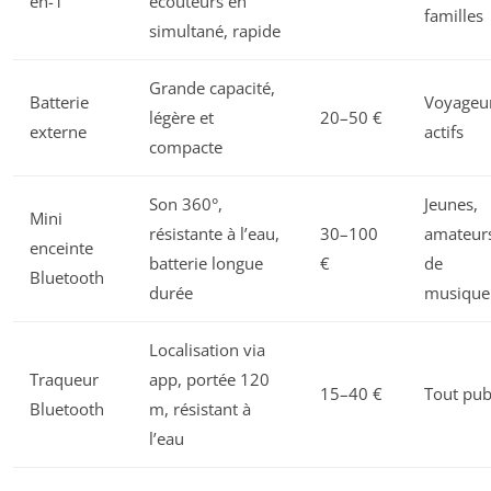
en-1
écouteurs en
familles
simultané, rapide
Grande capacité,
Batterie
Voyageur
légère et
20–50 €
externe
actifs
compacte
Son 360°,
Jeunes,
Mini
résistante à l’eau,
30–100
amateur
enceinte
batterie longue
€
de
Bluetooth
durée
musique
Localisation via
Traqueur
app, portée 120
15–40 €
Tout pub
Bluetooth
m, résistant à
l’eau