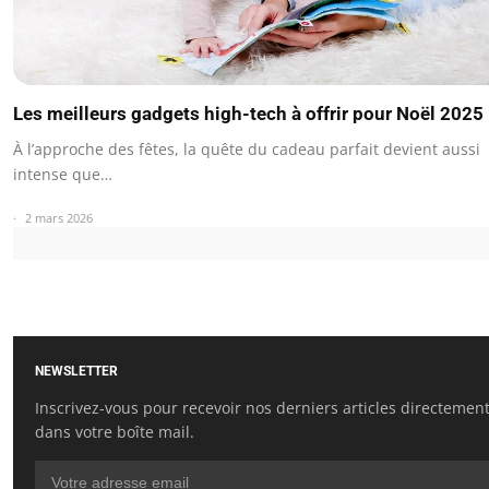
Les meilleurs gadgets high-tech à offrir pour Noël 2025
À l’approche des fêtes, la quête du cadeau parfait devient aussi
intense que…
2 mars 2026
NEWSLETTER
Inscrivez-vous pour recevoir nos derniers articles directemen
dans votre boîte mail.